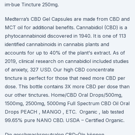
im·bue Tincture 250mg.
Medterra’s CBD Gel Capsules are made from CBD and
MCT oil for additional benefits. Cannabidiol (CBD) is a
phytocannabinoid discovered in 1940. It is one of 113
identified cannabinoids in cannabis plants and
accounts for up to 40% of the plant's extract. As of
2019, clinical research on cannabidiol included studies
of anxiety, 327 USD. Our high CBD concentrate
tincture is perfect for those that need more CBD per
dose. This bottle contains 3X more CBD per dose than
our other tinctures. Home/CBD Oral Drops/500mg,
1500mg, 2500mg, 5000mg Full Spectrum CBD Oil Oral
Drops PEACH , MANGO , ETC. Organic , lab tested
99.65% pure NANO CBD. USDA – Certified Organic.
Die geschmacksneutralen CBD-Öle können