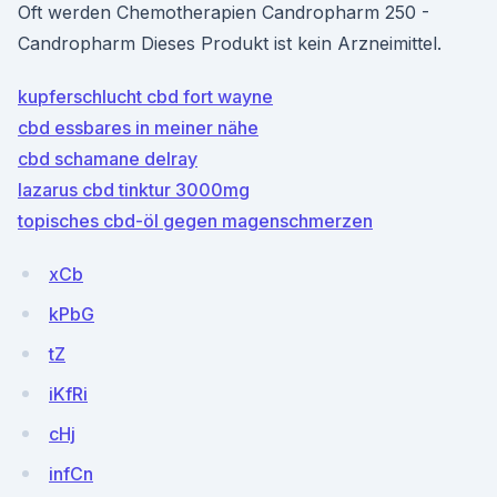
Oft werden Chemotherapien Candropharm 250 -
Candropharm Dieses Produkt ist kein Arzneimittel.
kupferschlucht cbd fort wayne
cbd essbares in meiner nähe
cbd schamane delray
lazarus cbd tinktur 3000mg
topisches cbd-öl gegen magenschmerzen
xCb
kPbG
tZ
iKfRi
cHj
infCn